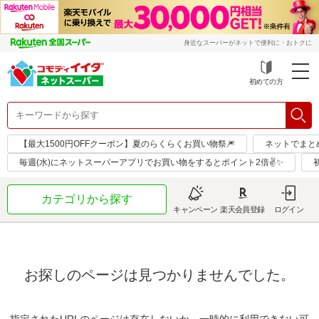
身近なスーパーがネットで便利に・おトクに
初めての方
【最大1500円OFFクーポン】夏のらくらくお買い物祭🎆
ネットでまと
毎週(水)にネットスーパーアプリでお買い物をするとポイント2倍✌✨
カテゴリから探す
キャンペーン
楽天会員登録
ログイン
お探しのページは見つかりませんでした。
指定されたURLのページは存在しないか、一時的に利用できない可