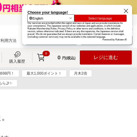
楽天グループ
カード
楽天市場
お知らせ
ヘルプ
楽天会員登録
ログイン
ご利用方法
0
0
レジに進む
円(税込)
購入履歴
698円！
最大1,000ポイント！
月木2倍
ら🤳✨
た。