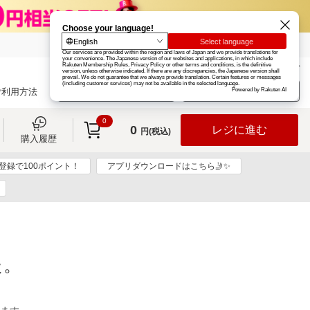
楽天グループ
カード
楽天市場
お知らせ
ヘルプ
楽天会員登録
ログイン
ご利用方法
0
0
レジに進む
円(税込)
購入履歴
登録で100ポイント！
アプリダウンロードはこちら🤳✨
た。