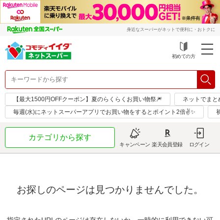
身近なスーパーがネットで便利に・おトクに
初めての方
【最大1500円OFFクーポン】夏のらくらくお買い物祭🎆
ネットでまと
毎週(水)にネットスーパーアプリでお買い物をするとポイント2倍✌✨
カテゴリから探す
キャンペーン
楽天会員登録
ログイン
お探しのページは見つかりませんでした。
指定されたURLのページは存在しないか、一時的に利用できない可