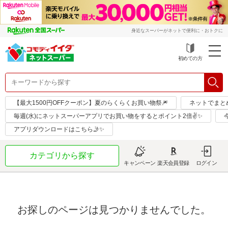
身近なスーパーがネットで便利に・おトクに
初めての方
【最大1500円OFFクーポン】夏のらくらくお買い物祭🎆
ネットでまと
毎週(水)にネットスーパーアプリでお買い物をするとポイント2倍✌✨
アプリダウンロードはこちら🤳✨
カテゴリから探す
キャンペーン
楽天会員登録
ログイン
お探しのページは見つかりませんでした。