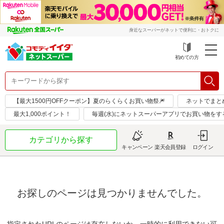
身近なスーパーがネットで便利に・おトクに
初めての方
【最大1500円OFFクーポン】夏のらくらくお買い物祭🎆
ネットでまと
最大1,000ポイント！
毎週(水)にネットスーパーアプリでお買い物をす
カテゴリから探す
キャンペーン
楽天会員登録
ログイン
お探しのページは見つかりませんでした。
指定されたURLのページは存在しないか、一時的に利用できない可