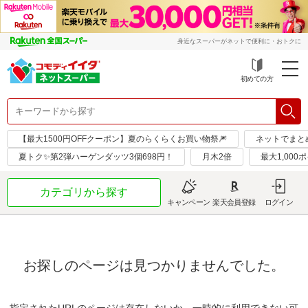
身近なスーパーがネットで便利に・おトクに
初めての方
【最大1500円OFFクーポン】夏のらくらくお買い物祭🎆
ネットでまと
夏トク✨第2弾ハーゲンダッツ3個698円！
月木2倍
最大1,000
カテゴリから探す
キャンペーン
楽天会員登録
ログイン
お探しのページは見つかりませんでした。
指定されたURLのページは存在しないか、一時的に利用できない可