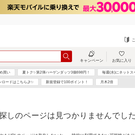
キャンペーン
お気に入り
め買い
夏トク✨第2弾ハーゲンダッツ3個698円！
毎週(水)にネット
ンロードはこちら🤳✨
新規登録で100ポイント！
月木2倍
探しのページは見つかりませんでし