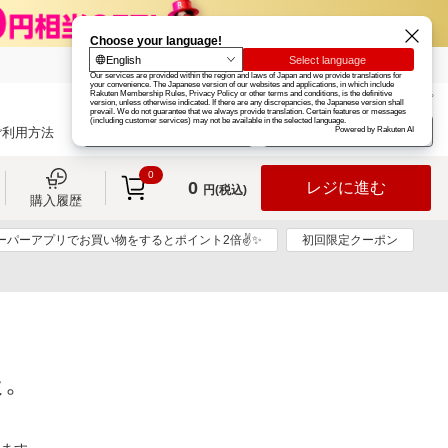
楽天グループ
カード
楽天市場
お知らせ
ヘルプ
楽天会員登録
ログイン
ご利用方法
0
0
レジに進む
円(税込)
購入履歴
スーパーアプリでお買い物をするとポイント2倍✌✨
初回限定クーポン
た。