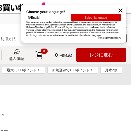
楽天グループ
カード
楽天市場
お知らせ
ヘルプ
楽天会員登録
ログイン
ご利用方法
0
0
レジに進む
円(税込)
購入履歴
最大1,000ポイント！
新規登録で100ポイント！
月木2倍
た。