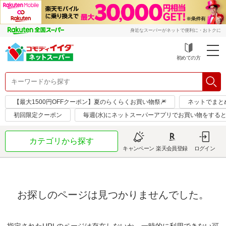
身近なスーパーがネットで便利に・おトクに
初めての方
【最大1500円OFFクーポン】夏のらくらくお買い物祭🎆
ネットでまと
初回限定クーポン
毎週(水)にネットスーパーアプリでお買い物をすると
カテゴリから探す
キャンペーン
楽天会員登録
ログイン
お探しのページは見つかりませんでした。
指定されたURLのページは存在しないか、一時的に利用できない可