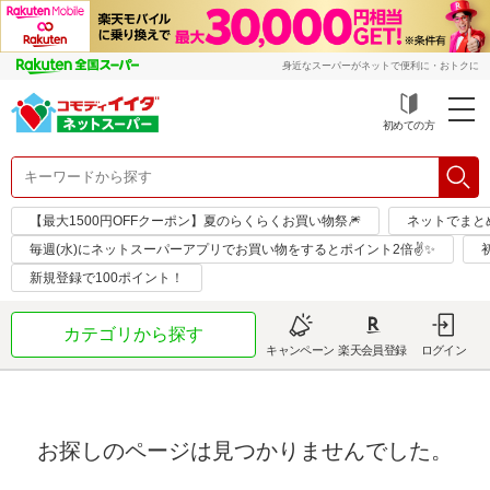
身近なスーパーがネットで便利に・おトクに
初めての方
【最大1500円OFFクーポン】夏のらくらくお買い物祭🎆
ネットでまと
毎週(水)にネットスーパーアプリでお買い物をするとポイント2倍✌✨
新規登録で100ポイント！
カテゴリから探す
キャンペーン
楽天会員登録
ログイン
お探しのページは見つかりませんでした。