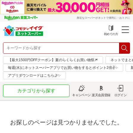
身近なスーパーがネットで便利に・おトクに
初めての方
【最大1500円OFFクーポン】夏のらくらくお買い物祭🎆
ネットでまと
毎週(水)にネットスーパーアプリでお買い物をするとポイント2倍✌✨
アプリダウンロードはこちら🤳✨
カテゴリから探す
キャンペーン
楽天会員登録
ログイン
お探しのページは見つかりませんでした。