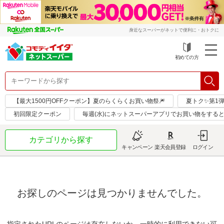
身近なスーパーがネットで便利に・おトクに
初めての方
【最大1500円OFFクーポン】夏のらくらくお買い物祭🎆
夏トク✨第1
初回限定クーポン
毎週(水)にネットスーパーアプリでお買い物をすると
カテゴリから探す
キャンペーン
楽天会員登録
ログイン
お探しのページは見つかりませんでした。
指定されたURLのページは存在しないか、一時的に利用できない可