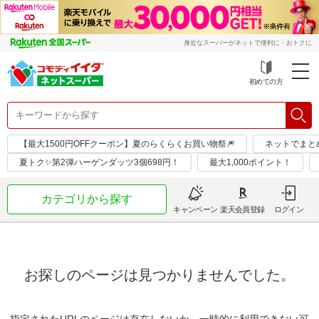
身近なスーパーがネットで便利に・おトクに
初めての方
【最大1500円OFFクーポン】夏のらくらくお買い物祭🎆
ネットでまと
夏トク✨第2弾ハーゲンダッツ3個698円！
最大1,000ポイント！
カテゴリから探す
キャンペーン
楽天会員登録
ログイン
お探しのページは見つかりませんでした。
指定されたURLのページは存在しないか、一時的に利用できない可