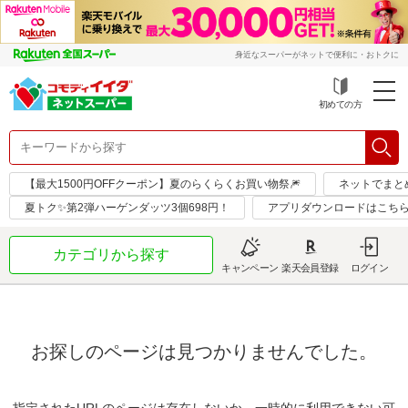
身近なスーパーがネットで便利に・おトクに
初めての方
【最大1500円OFFクーポン】夏のらくらくお買い物祭🎆
ネットでまと
夏トク✨第2弾ハーゲンダッツ3個698円！
アプリダウンロードはこちら
カテゴリから探す
キャンペーン
楽天会員登録
ログイン
お探しのページは見つかりませんでした。
指定されたURLのページは存在しないか、一時的に利用できない可