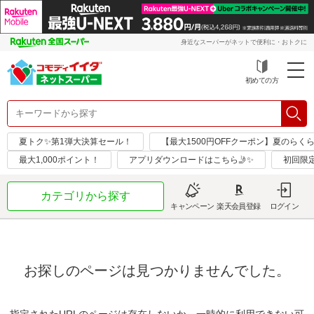
身近なスーパーがネットで便利に・おトクに
初めての方
夏トク✨第1弾大決算セール！
【最大1500円OFFクーポン】夏のらく
最大1,000ポイント！
アプリダウンロードはこちら🤳✨
初回限
カテゴリから探す
キャンペーン
楽天会員登録
ログイン
お探しのページは見つかりませんでした。
指定されたURLのページは存在しないか、一時的に利用できない可