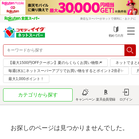
身近なスーパーがネットで便利に・おトクに
初めての方
【最大1500円OFFクーポン】夏のらくらくお買い物祭🎆
ネットでまと
毎週(水)にネットスーパーアプリでお買い物をするとポイント2倍✌✨
最大1,000ポイント！
カテゴリから探す
キャンペーン
楽天会員登録
ログイン
お探しのページは見つかりませんでした。