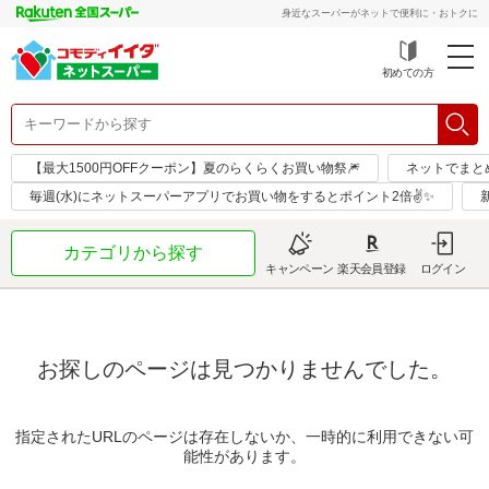
身近なスーパーがネットで便利に・おトクに
初めての方
【最大1500円OFFクーポン】夏のらくらくお買い物祭🎆
ネットでまと
毎週(水)にネットスーパーアプリでお買い物をするとポイント2倍✌✨
カテゴリから探す
キャンペーン
楽天会員登録
ログイン
お探しのページは見つかりませんでした。
指定されたURLのページは存在しないか、一時的に利用できない可
能性があります。