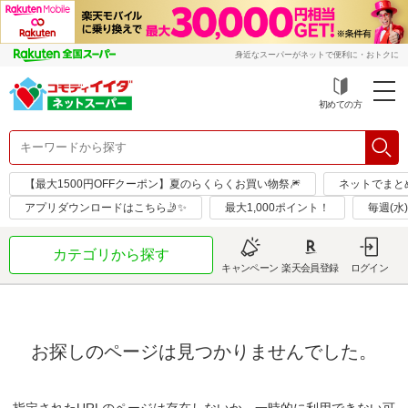
身近なスーパーがネットで便利に・おトクに
初めての方
【最大1500円OFFクーポン】夏のらくらくお買い物祭🎆
ネットでまと
アプリダウンロードはこちら🤳✨
最大1,000ポイント！
毎週(
カテゴリから探す
キャンペーン
楽天会員登録
ログイン
お探しのページは見つかりませんでした。
指定されたURLのページは存在しないか、一時的に利用できない可