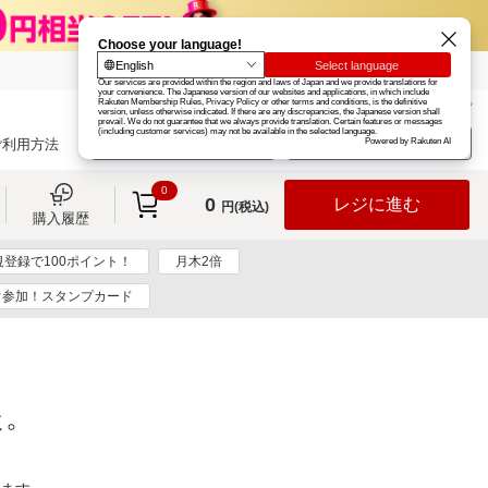
楽天グループ
カード
楽天市場
お知らせ
ヘルプ
楽天会員登録
ログイン
ご利用方法
0
0
レジに進む
円(税込)
購入履歴
規登録で100ポイント！
月木2倍
ぐ参加！スタンプカード
た。