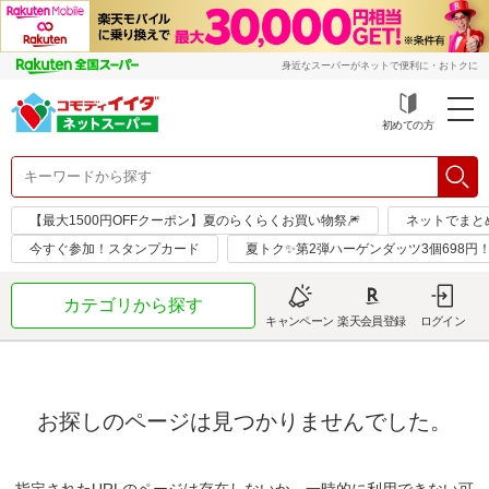
身近なスーパーがネットで便利に・おトクに
初めての方
【最大1500円OFFクーポン】夏のらくらくお買い物祭🎆
ネットでまと
今すぐ参加！スタンプカード
夏トク✨第2弾ハーゲンダッツ3個698円
カテゴリから探す
キャンペーン
楽天会員登録
ログイン
お探しのページは見つかりませんでした。
指定されたURLのページは存在しないか、一時的に利用できない可