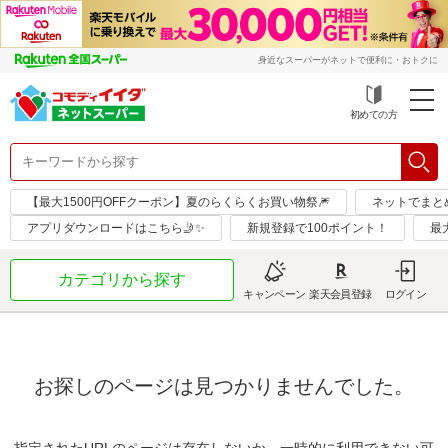
身近なスーパーがネットで便利に・おトクに
初めての方
【最大1500円OFFクーポン】夏のらくらくお買い物祭🎆
ネットでまと
アプリダウンロードはこちら🤳✨
新規登録で100ポイント！
最
カテゴリから探す
キャンペーン
楽天会員登録
ログイン
お探しのページは見つかりませんでした。
指定されたURLのページは存在しないか、一時的に利用できない可