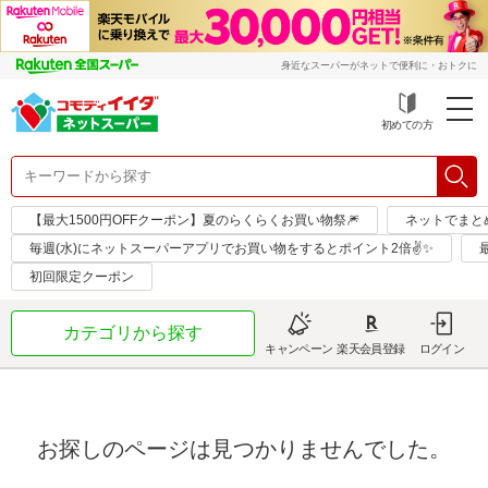
身近なスーパーがネットで便利に・おトクに
初めての方
【最大1500円OFFクーポン】夏のらくらくお買い物祭🎆
ネットでまと
毎週(水)にネットスーパーアプリでお買い物をするとポイント2倍✌✨
初回限定クーポン
カテゴリから探す
キャンペーン
楽天会員登録
ログイン
お探しのページは見つかりませんでした。