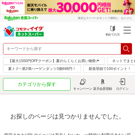
身近なスーパーがネットで便利に・おトクに
初めての方
【最大1500円OFFクーポン】夏のらくらくお買い物祭🎆
ネットでまと
夏トク✨第2弾ハーゲンダッツ3個698円！
新規登録で100ポイント！
カテゴリから探す
キャンペーン
楽天会員登録
ログイン
お探しのページは見つかりませんでした。
指定されたURLのページは存在しないか、一時的に利用できない可