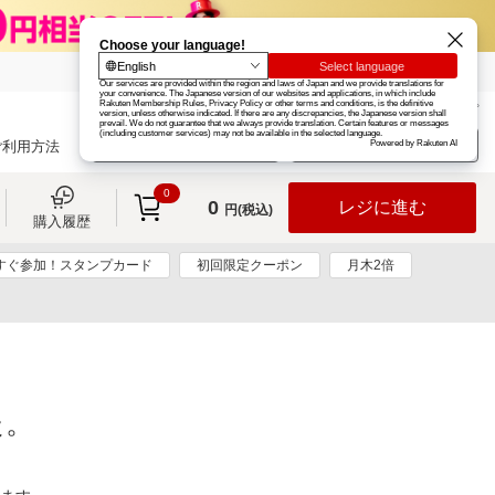
楽天グループ
カード
楽天市場
お知らせ
ヘルプ
楽天会員登録
ログイン
ご利用方法
0
0
レジに進む
円(税込)
購入履歴
すぐ参加！スタンプカード
初回限定クーポン
月木2倍
た。