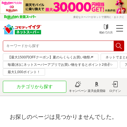
身近なスーパーがネットで便利に・おトクに
初めての方
【最大1500円OFFクーポン】夏のらくらくお買い物祭🎆
ネットでまと
毎週(水)にネットスーパーアプリでお買い物をするとポイント2倍✌✨
最大1,000ポイント！
カテゴリから探す
キャンペーン
楽天会員登録
ログイン
お探しのページは見つかりませんでした。