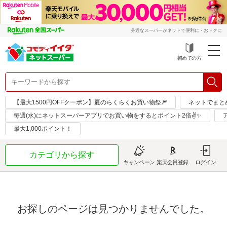
身近なスーパーがネットで便利に・おトクに
初めての方
【最大1500円OFFクーポン】夏のらくらくお買い物祭🎆
ネットでまと
毎週(水)にネットスーパーアプリでお買い物をするとポイント2倍✌✨
最大1,000ポイント！
カテゴリから探す
キャンペーン
楽天会員登録
ログイン
お探しのページは見つかりませんでした。