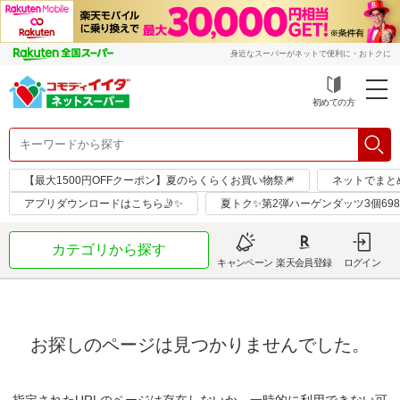
身近なスーパーがネットで便利に・おトクに
初めての方
【最大1500円OFFクーポン】夏のらくらくお買い物祭🎆
ネットでまと
アプリダウンロードはこちら🤳✨
夏トク✨第2弾ハーゲンダッツ3個69
カテゴリから探す
キャンペーン
楽天会員登録
ログイン
お探しのページは見つかりませんでした。
指定されたURLのページは存在しないか、一時的に利用できない可