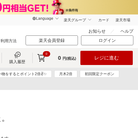
楽天グループ
カード
楽天市場
お知らせ
ヘルプ
楽天会員登録
ログイン
ご利用方法
0
0
レジに進む
円(税込)
購入履歴
い物をするとポイント2倍✌✨
月木2倍
初回限定クーポン
た。