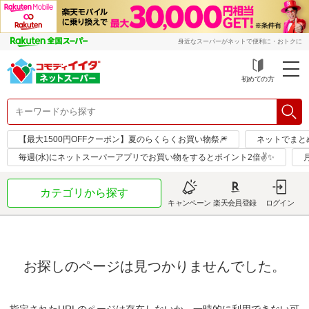
身近なスーパーがネットで便利に・おトクに
初めての方
【最大1500円OFFクーポン】夏のらくらくお買い物祭🎆
ネットでまと
毎週(水)にネットスーパーアプリでお買い物をするとポイント2倍✌✨
カテゴリから探す
キャンペーン
楽天会員登録
ログイン
お探しのページは見つかりませんでした。
指定されたURLのページは存在しないか、一時的に利用できない可