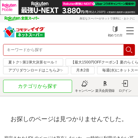
身近なスーパーがネットで便利に・おトクに
初めての方
夏トク✨第1弾大決算セール！
【最大1500円OFFクーポン】夏のらく
アプリダウンロードはこちら🤳✨
月木2倍
毎週(水)にネットス
カテゴリから探す
キャンペーン
楽天会員登録
ログイン
お探しのページは見つかりませんでした。
指定されたURLのページは存在しないか、一時的に利用できない可