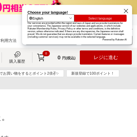
楽天グループ
カード
楽天市場
お知らせ
ヘルプ
楽天会員登録
ログイン
ご利用方法
0
0
レジに進む
円(税込)
購入履歴
リでお買い物をするとポイント2倍✌✨
新規登録で100ポイント！
た。