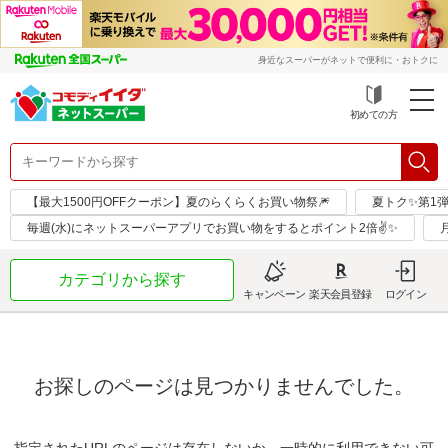
身近なスーパーがネットで便利に・おトクに
初めての方
【最大1500円OFFクーポン】夏のらくらくお買い物祭🎆
夏トク✨第1
毎週(水)にネットスーパーアプリでお買い物をするとポイント2倍✌✨
カテゴリから探す
キャンペーン
楽天会員登録
ログイン
お探しのページは見つかりませんでした。
指定されたURLのページは存在しないか、一時的に利用できない可