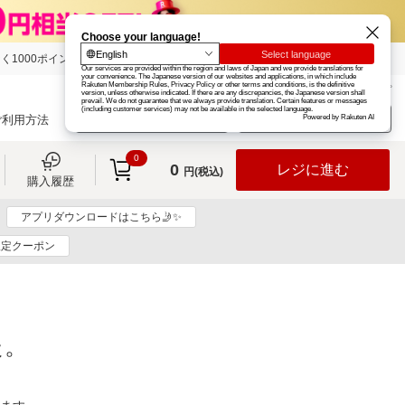
く1000ポイント
楽天グループ
カード
楽天市場
お知らせ
ヘルプ
楽天会員登録
ログイン
ご利用方法
0
0
レジに進む
円(税込)
購入履歴
アプリダウンロードはこちら🤳✨
限定クーポン
た。