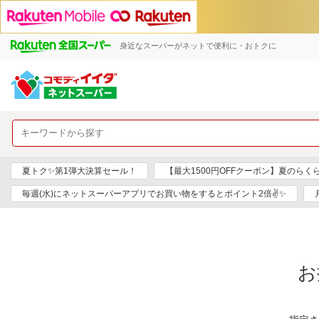
身近なスーパーがネットで便利に・おトクに
夏トク✨第1弾大決算セール！
【最大1500円OFFクーポン】夏のらく
毎週(水)にネットスーパーアプリでお買い物をするとポイント2倍✌✨
お