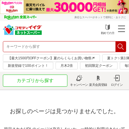
身近なスーパーがネットで便利に・おトクに
初めての方
【最大1500円OFFクーポン】夏のらくらくお買い物祭🎆
夏トク✨第1
新規登録で100ポイント！
月木2倍
初回限定クーポン
毎
カテゴリから探す
キャンペーン
楽天会員登録
ログイン
お探しのページは見つかりませんでした。
指定されたURLのページは存在しないか、一時的に利用できない可