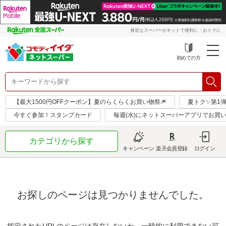
身近なスーパーがネットで便利に・おトクに
初めての方
【最大1500円OFFクーポン】夏のらくらくお買い物祭🎆
夏トク✨第1
今すぐ参加！スタンプカード
毎週(水)にネットスーパーアプリでお買
カテゴリから探す
キャンペーン
楽天会員登録
ログイン
お探しのページは見つかりませんでした。
指定されたURLのページは存在しないか、一時的に利用できない可