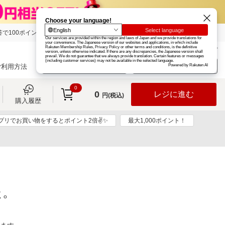
で100ポイント!
楽天グループ
カード
楽天市場
お知らせ
ヘルプ
楽天会員登録
ログイン
ご利用方法
0
0
レジに進む
円(税込)
購入履歴
アプリでお買い物をするとポイント2倍✌✨
最大1,000ポイント！
た。