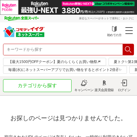
身近なスーパーがネットで便利に・おトクに
初めての方
【最大1500円OFFクーポン】夏のらくらくお買い物祭🎆
夏トク✨第1
毎週(水)にネットスーパーアプリでお買い物をするとポイント2倍✌✨
カテゴリから探す
キャンペーン
楽天会員登録
ログイン
お探しのページは見つかりませんでした。
指定されたURLのページは存在しないか、一時的に利用できない可