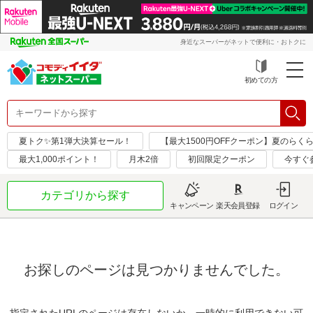
身近なスーパーがネットで便利に・おトクに
初めての方
夏トク✨第1弾大決算セール！
【最大1500円OFFクーポン】夏のらく
最大1,000ポイント！
月木2倍
初回限定クーポン
今すぐ
カテゴリから探す
キャンペーン
楽天会員登録
ログイン
お探しのページは見つかりませんでした。
指定されたURLのページは存在しないか、一時的に利用できない可