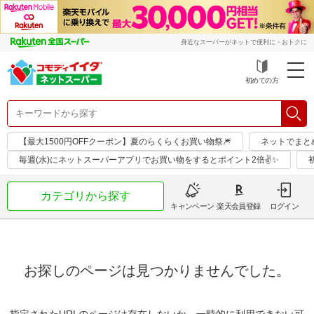
身近なスーパーがネットで便利に・おトクに
初めての方
【最大1500円OFFクーポン】夏のらくらくお買い物祭🎆
ネットでまと
毎週(水)にネットスーパーアプリでお買い物をするとポイント2倍✌✨
カテゴリから探す
キャンペーン
楽天会員登録
ログイン
お探しのページは見つかりませんでした。
指定されたURLのページは存在しないか、一時的に利用できない可