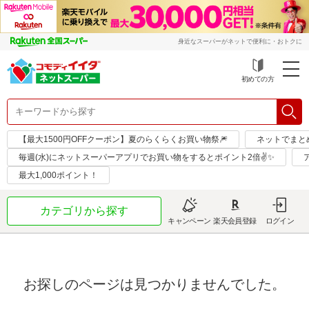
身近なスーパーがネットで便利に・おトクに
初めての方
【最大1500円OFFクーポン】夏のらくらくお買い物祭🎆
ネットでまと
毎週(水)にネットスーパーアプリでお買い物をするとポイント2倍✌✨
最大1,000ポイント！
カテゴリから探す
キャンペーン
楽天会員登録
ログイン
お探しのページは見つかりませんでした。