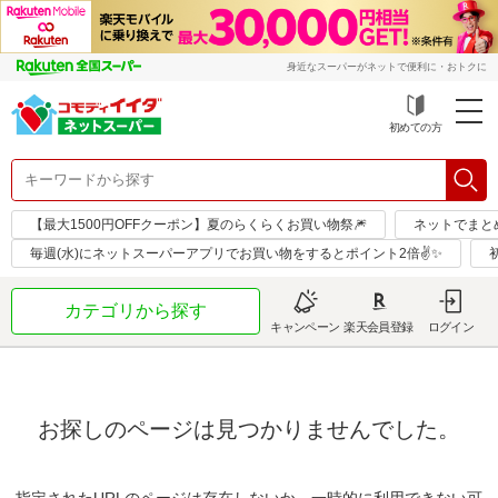
身近なスーパーがネットで便利に・おトクに
初めての方
【最大1500円OFFクーポン】夏のらくらくお買い物祭🎆
ネットでまと
毎週(水)にネットスーパーアプリでお買い物をするとポイント2倍✌✨
カテゴリから探す
キャンペーン
楽天会員登録
ログイン
お探しのページは見つかりませんでした。
指定されたURLのページは存在しないか、一時的に利用できない可