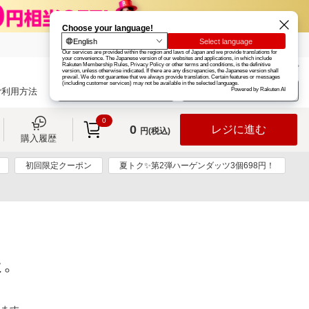
楽天グループ
カード
楽天市場
お知らせ
ヘルプ
楽天会員登録
ログイン
ご利用方法
0
0
レジに進む
円(税込)
購入履歴
初回限定クーポン
夏トク✨第2弾ハーゲンダッツ3個698円！
た。