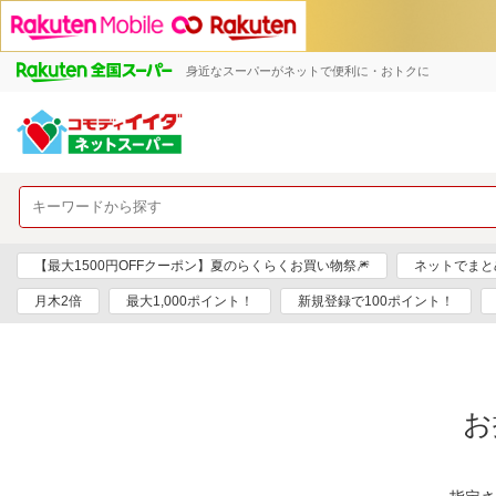
身近なスーパーがネットで便利に・おトクに
【最大1500円OFFクーポン】夏のらくらくお買い物祭🎆
ネットでまと
月木2倍
最大1,000ポイント！
新規登録で100ポイント！
お