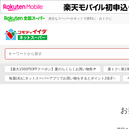
身近なスーパーがネットで便利に・おトクに
【最大1500円OFFクーポン】夏のらくらくお買い物祭🎆
夏トク✨第1
毎週(水)にネットスーパーアプリでお買い物をするとポイント2倍✌✨
お