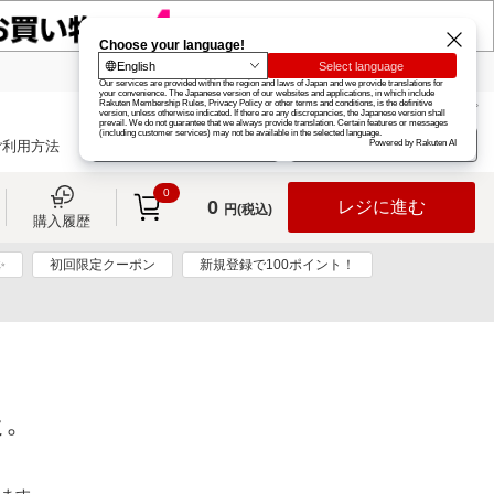
楽天グループ
カード
楽天市場
お知らせ
ヘルプ
楽天会員登録
ログイン
ご利用方法
0
0
レジに進む
円(税込)
購入履歴
✨
初回限定クーポン
新規登録で100ポイント！
た。