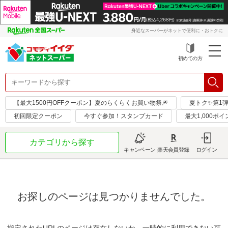
身近なスーパーがネットで便利に・おトクに
初めての方
【最大1500円OFFクーポン】夏のらくらくお買い物祭🎆
夏トク✨第1
初回限定クーポン
今すぐ参加！スタンプカード
最大1,000ポ
カテゴリから探す
キャンペーン
楽天会員登録
ログイン
お探しのページは見つかりませんでした。
指定されたURLのページは存在しないか、一時的に利用できない可