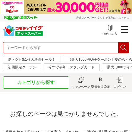
身近なスーパーがネットで便利に・おトクに
初めての方
夏トク✨第1弾大決算セール！
【最大1500円OFFクーポン】夏のらく
初回限定クーポン
今すぐ参加！スタンプカード
最大1,000ポ
カテゴリから探す
キャンペーン
楽天会員登録
ログイン
お探しのページは見つかりませんでした。
指定されたURLのページは存在しないか、一時的に利用できない可