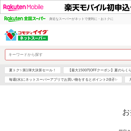
身近なスーパーがネットで便利に・おトクに
夏トク✨第1弾大決算セール！
【最大1500円OFFクーポン】夏のらく
毎週(水)にネットスーパーアプリでお買い物をするとポイント2倍✌✨
お