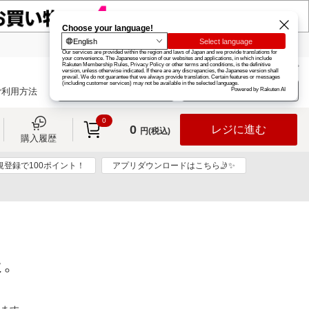
楽天グループ
カード
楽天市場
お知らせ
ヘルプ
楽天会員登録
ログイン
ご利用方法
0
0
レジに進む
円(税込)
購入履歴
規登録で100ポイント！
アプリダウンロードはこちら🤳✨
た。