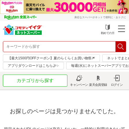
身近なスーパーがネットで便利に・おトクに
初めての方
【最大1500円OFFクーポン】夏のらくらくお買い物祭🎆
ネットでまと
アプリダウンロードはこちら🤳✨
毎週(水)にネットスーパーアプリで
カテゴリから探す
キャンペーン
楽天会員登録
ログイン
お探しのページは見つかりませんでした。
指定されたURLのページは存在しないか、一時的に利用できない可