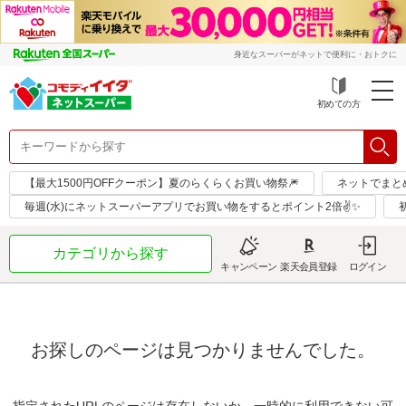
身近なスーパーがネットで便利に・おトクに
初めての方
【最大1500円OFFクーポン】夏のらくらくお買い物祭🎆
ネットでまと
毎週(水)にネットスーパーアプリでお買い物をするとポイント2倍✌✨
カテゴリから探す
キャンペーン
楽天会員登録
ログイン
お探しのページは見つかりませんでした。
指定されたURLのページは存在しないか、一時的に利用できない可