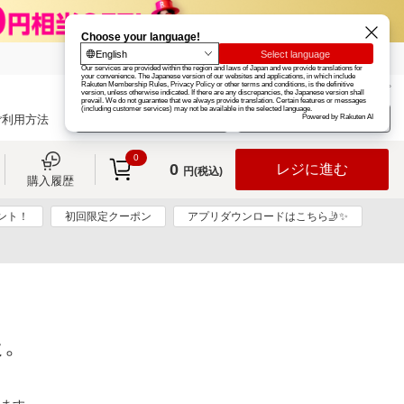
楽天グループ
カード
楽天市場
お知らせ
ヘルプ
楽天会員登録
ログイン
ご利用方法
0
0
レジに進む
円(税込)
購入履歴
ント！
初回限定クーポン
アプリダウンロードはこちら🤳✨
た。